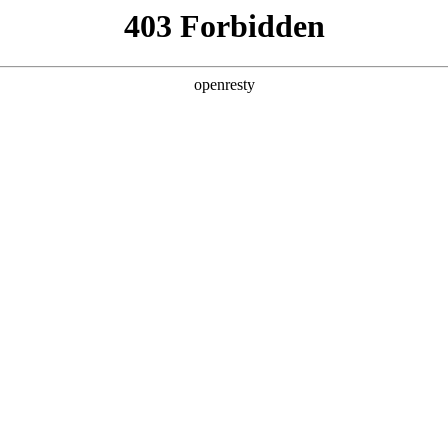
店查询
关于z6com·尊龙