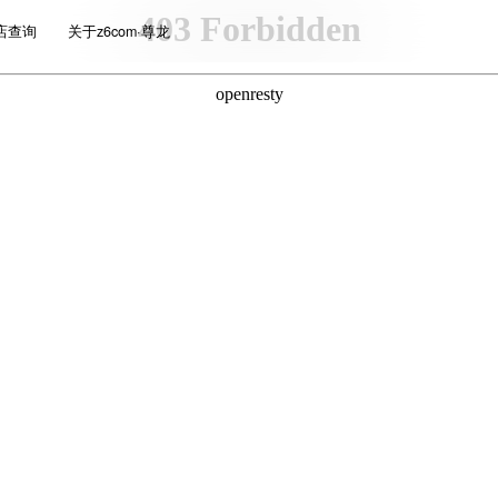
店查询
关于z6com·尊龙