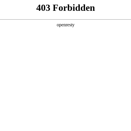
店查询
关于z6com·尊龙