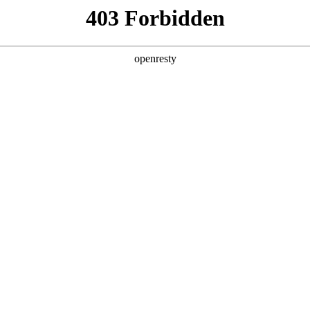
店查询
关于z6com·尊龙
LE SERVICE
包总成、驱动电机、电机控制器提供首任车主终身保修，其他客户8年
om·尊龙H9提供5年或15万公里），其中发动机、变速器的核心零部件