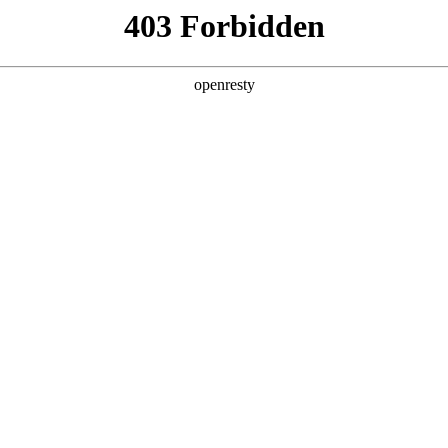
店查询
关于z6com·尊龙