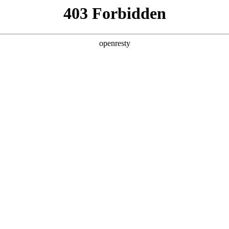
店查询
关于z6com·尊龙